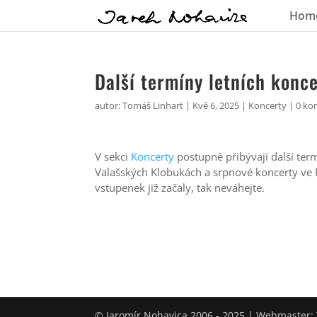
Hom
Další termíny letních konc
autor:
Tomáš Linhart
|
Kvě 6, 2025
|
Koncerty
|
0 ko
V sekci
Koncerty
postupně přibývají další ter
Valašských Klobukách a srpnové koncerty ve 
vstupenek již začaly, tak neváhejte.
© Jaromír Nohavica 2006 - 2025 | Webmaster: 