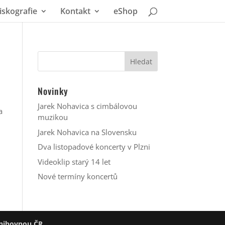
iskografie
Kontakt
eShop
Novinky
Jarek Nohavica s cimbálovou
a
muzikou
Jarek Nohavica na Slovensku
Dva listopadové koncerty v Plzni
Videoklip starý 14 let
Nové termíny koncertů
nihovnou ČR