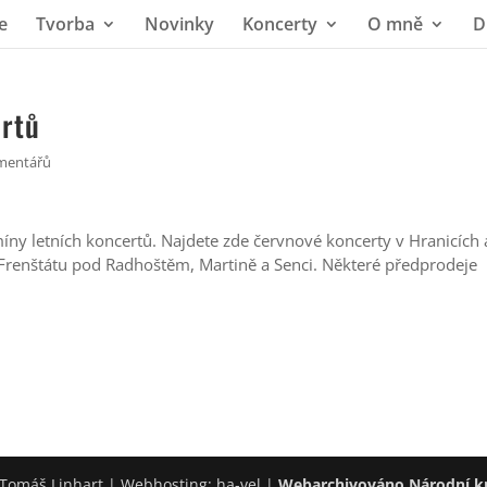
e
Tvorba
Novinky
Koncerty
O mně
D
ertů
mentářů
míny letních koncertů. Najdete zde červnové koncerty v Hranicích 
Frenštátu pod Radhoštěm, Martině a Senci. Některé předprodeje
Tomáš Linhart | Webhosting: ha-vel |
Webarchivováno Národní k