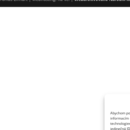
Abychom posk
informacím o
technologie
jedinečná I