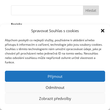
Novinky
Jarek Nohavica s cimbálovou muzikou
Spravovat Souhlas s cookies
Jarek Nohavica na Slovensku
Abychom poskytli co nejlepší služby, používáme k ukládání a/nebo
Dva listopadové koncerty v Plzni
přístupu k informacím o zařízení, technologie jako jsou soubory cookies.
Videoklip starý 14 let
Souhlas s těmito technologiemi nám umožní zpracovávat údaje, jako je
chování při procházení nebo jedinečná ID na tomto webu. Nesouhlas
Nové termíny koncertů
nebo odvolání souhlasu může nepříznivě ovlivnit určité vlastnosti a
funkce.
Příjmout
© Jaromír Nohavica 2006 - 2025 | Webmaster: Tomáš
Linhart | Webhosting: ha-vel |
Webarchivováno
Národní knihovnou ČR
Odmítnout
Zobrazit předvolby