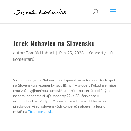
Jarek Nohavica na Slovensku
autor:
Tomáš Linhart
|
Čvn 25, 2026
|
Koncerty
|
0
komentářů
V říjnu bude Jarek Nohavica vystupovat na pěti koncertech opět
na Slovensku a vstupenky jsou již nyní v prodeji. Pokud ale máte
chuť zažít výjimečnou atmosféru letních koncertů pod širým
nebem, nenechte si ujít koncerty 22. a 23. července v
amfiteátrech ve Zlatých Moravcích a v Trnavě. Odkazy na
předprodej všech slovenských koncertů najdete na jednom
místě na
Ticketportal.sk
.