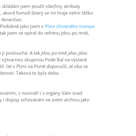
 skládání jsem použil všechny atributy
akord fismoll (který se mi hraje velmi těžko
ě Američan.
. Podobně jako jsem v
Písni zhrzeného trampa
tak jsem se opíral do refrénu Jdou po mně,
 ji poslouchá. A tak
Jdou po mně jdou jdou
l výtvarnou skupinou Pode Bal na výstavě
 let v Plzni na Portě doporučil, ať oba se
bností. Taková to byla doba.
lováním, s novináři i s orgány Vám snad
y i dopisy schovávám ve svém archivu jako
.