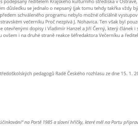
s podepsaný ředitelem Krajského kulturního střediska v Ostravě
vém důsledku se jednalo o nepsaný (jak tomu tehdy takřka vždy b
í předem schváleného programu nebylo možné oficiálně vystupov
stravském večerníku Proč nezpívá J. Nohavica. Ten však byl pouz
 otevřenými dopisy i Vladimír Hanzel a Jiří Černý, který článek i 
 ovšem i na druhé straně reakce šéfredaktora Večerníku a ředitel
středoškolských pedagogů Radě Českého rozhlasu ze dne 15. 1. 2
činkování“ na Portě 1985 a slovní hříčky, které měl na Portu připra