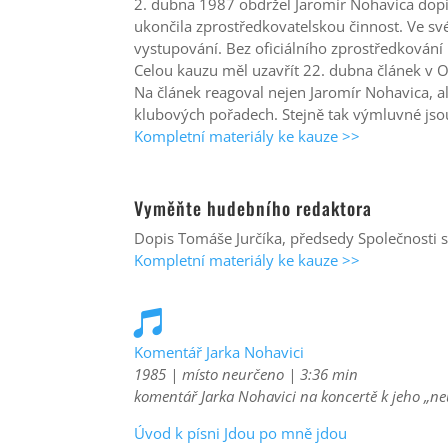
2. dubna 1987 obdržel Jaromír Nohavica dopi
ukončila zprostředkovatelskou činnost. Ve s
vystupování. Bez oficiálního zprostředkován
Celou kauzu měl uzavřít 22. dubna článek v O
Na článek reagoval nejen Jaromír Nohavica, ale
klubových pořadech. Stejně tak výmluvné jsou
Kompletní materiály ke kauze >>
Vyměňte hudebního redaktora
Dopis Tomáše Jurčíka, předsedy Společnosti 
Kompletní materiály ke kauze >>

Komentář Jarka Nohavici
1985 | místo neurčeno | 3:36 min
komentář Jarka Nohavici na koncertě k jeho „neú
Úvod k písni Jdou po mně jdou