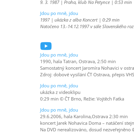
9. 3. 1987 | Praha, klub Na Petynce | 0:53 min
Jdou po mně, jdou
1997 | ukázka z alba Koncert | 0:29 min
Natočeno 13.-14.12.1997 v sále Slovenského roz

Jdou po mně, jdou
1990, hala Tatran, Ostrava, 2:50 min
Samostatný koncert Jaromíra Nohavici v ostra
Zdroj: dobové vysílání ČT Ostrava, přepis VH
Jdou po mně, jdou
ukázka z videoklipu
0:29 min © ČT Brno, Režie: Vojtěch Fatka
Jdou po mně, jdou
29.6.2006, hala Karolina,Ostrava 2:30 min
koncert Jarek Nohavica Doma – natáčení st
Na DVD nerealizováno, dosud nezveřejněno 