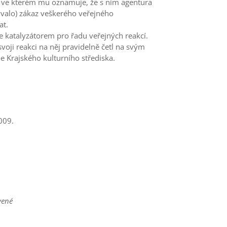
, ve kterém mu oznamuje, že s ním agentura
ývalo) zákaz veškerého veřejného
at.
e katalyzátorem pro řadu veřejných reakcí.
svoji reakci na něj pravidelně četl na svým
e Krajského kulturního střediska.
009.
vené