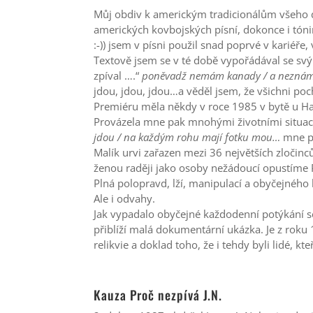
Můj obdiv k americkým tradicionálům všeho dr
amerických kovbojských písní, dokonce i tóni
:-)) jsem v písni použil snad poprvé v kariéř
Textově jsem se v té době vypořádával se sv
zpíval ….“
poněvadž nemám kanady / a neznám p
jdou, jdou, jdou…a věděl jsem, že všichni poc
Premiéru měla někdy v roce 1985 v bytě u H
Provázela mne pak mnohými životními situacem
jdou / na každým rohu mají fotku mou…
mne p
Malík urvi zařazen mezi 36 největších zločinc
ženou raději jako osoby nežádoucí opustíme P
Plná polopravd, lží, manipulací a obyčejného 
Ale i odvahy.
Jak vypadalo obyčejné každodenní potýkání se
přiblíží malá dokumentární ukázka. Je z rok
relikvie a doklad toho, že i tehdy byli lidé, kte
Kauza Proč nezpívá J.N.