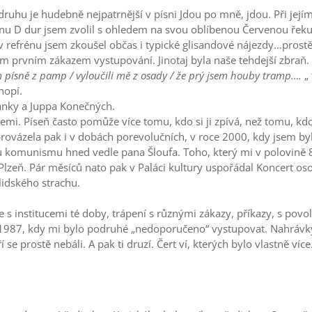
uhu je hudebně nejpatrnější v písni Jdou po mně, jdou. Při jejím
nu D dur jsem zvolil s ohledem na svou oblíbenou Červenou řeku, 
e, v refrénu jsem zkoušel občas i typické glisandové nájezdy…prost
ým prvním zákazem vystupování. Jinotaj byla naše tehdejší zbraň
ísně z pamp / vyloučili mě z osady / že prý jsem houby tramp….
„ 
hopí.
anky a Juppa Konečných.
i. Píseň často pomůže více tomu, kdo si ji zpívá, než tomu, kdo
rovázela pak i v dobách porevolučních, v roce 2000, kdy jsem by
ů komunismu hned vedle pana Šloufa. Toho, který mi v polovině 80.
lzeň. Pár měsíců nato pak v Paláci kultury uspořádal Koncert oso
lidského strachu.
 s institucemi té doby, trápení s různými zákazy, příkazy, s povo
u 1987, kdy mi bylo podruhé „nedoporučeno“ vystupovat. Nahrávk
ří se prostě nebáli. A pak ti druzí. Čert ví, kterých bylo vlastně více