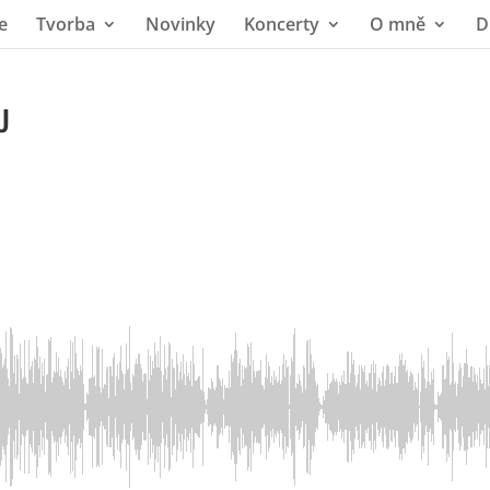
e
Tvorba
Novinky
Koncerty
O mně
D
U