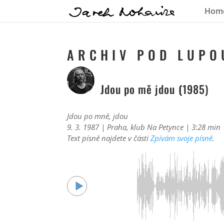
Hom
A R C H I V P O D L U P O 
Jdou po mě jdou
(
1985)
Jdou po mně, jdou
9. 3. 1987 | Praha, klub Na Petynce | 3:28 min
Text písně najdete v části
Zpívám svoje písně
.