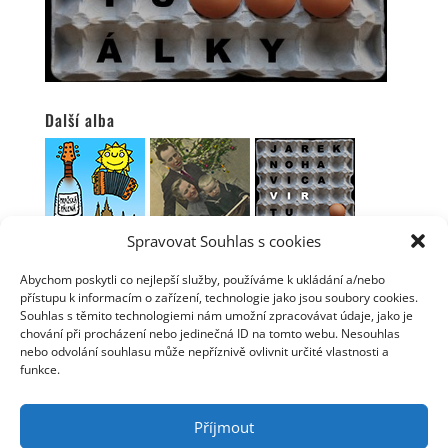
Další alba
Spravovat Souhlas s cookies
Abychom poskytli co nejlepší služby, používáme k ukládání a/nebo
přístupu k informacím o zařízení, technologie jako jsou soubory cookies.
Souhlas s těmito technologiemi nám umožní zpracovávat údaje, jako je
chování při procházení nebo jedinečná ID na tomto webu. Nesouhlas
nebo odvolání souhlasu může nepříznivě ovlivnit určité vlastnosti a
funkce.
© Jaromír Nohavica 2006 - 2025 | Webmaster: Tomáš
Linhart | Webhosting: ha-vel |
Webarchivováno
Příjmout
Národní knihovnou ČR