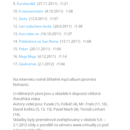
Euročardáš
(27.11.2011) /1:21
K narozeninám
(4.10.2011) 1:38
Dežo
(12.9.2011) /1:57
Letí vzduchem facka
(26.9.2011) /1:38
Ano nebo ne
(16.10.2011) /1:37
Pohlednice ze San Rema
(13.11.2011) /1:08
Poker
(20.11.2011) /1:04
Moja Moja
(4.12.2011) /1:14
Závěrečná
(2.1.2012) /1:04
Na internetu volně šiřitelné mp3 album Jaromíra
Nohavici.
U některých písní jsou u skladeb k dispozici vítězná
čtenářská videa
Autory videí jsou: Fusek (1), Folkáč (4), Mr. Frais (11, 16) ,
David Kvítko (5, 13, 15), Pavel Mach (8), Tomáš Linhart
(14).
Skladby byly premiérově zveřejňovány v období 5.9. –
2.1.2012 vždy v pondělí na serveru www.virtually.cz pod