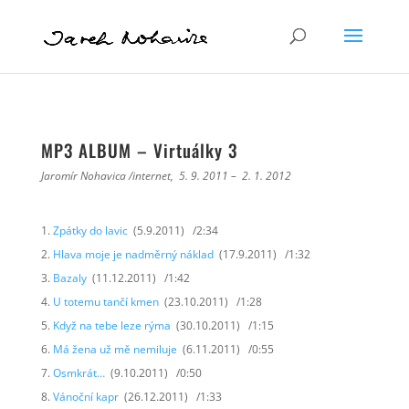
MP3 ALBUM – Virtuálky 3
Jaromír Nohavica /internet, 5. 9. 2011 – 2. 1. 2012
Zpátky do lavic
(5.9.2011) /2:34
Hlava moje je nadměrný náklad
(17.9.2011) /1:32
Bazaly
(11.12.2011) /1:42
U totemu tančí kmen
(23.10.2011) /1:28
Když na tebe leze rýma
(30.10.2011) /1:15
Má žena už mě nemiluje
(6.11.2011) /0:55
Osmkrát…
(9.10.2011) /0:50
Vánoční kapr
(26.12.2011) /1:33