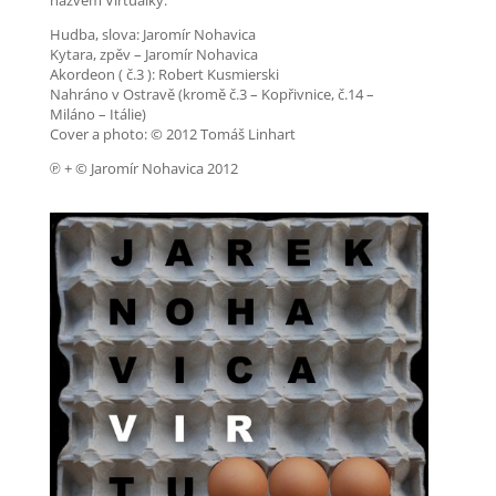
názvem Virtuálky.
Hudba, slova: Jaromír Nohavica
Kytara, zpěv – Jaromír Nohavica
Akordeon ( č.3 ): Robert Kusmierski
Nahráno v Ostravě (kromě č.3 – Kopřivnice, č.14 –
Miláno – Itálie)
Cover a photo:
© 2012 Tomáš Linhart
℗ + © Jaromír Nohavica 2012