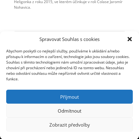
Heligonka z roku 2015, ve kterém účinkuje v roli Colase Jaromír
Nohavica.
Spravovat Souhlas s cookies
Abychom poskytli co nejlepší služby, používáme k ukládání a/nebo
Novinky
přístupu k informacím o zařízení, technologie jako jsou soubory cookies.
Souhlas s těmito technologiemi nám umožní zpracovávat údaje, jako je
Jarek Nohavica s cimbálovou muzikou
chování při procházení nebo jedinečná ID na tomto webu. Nesouhlas
Jarek Nohavica na Slovensku
nebo odvolání souhlasu může nepříznivě ovlivnit určité vlastnosti a
Dva listopadové koncerty v Plzni
funkce.
Videoklip starý 14 let
Nové termíny koncertů
Příjmout
Odmítnout
© Jaromír Nohavica 2006 - 2025 | Webmaster: Tomáš
Zobrazit předvolby
Linhart | Webhosting: ha-vel |
Webarchivováno
Národní knihovnou ČR