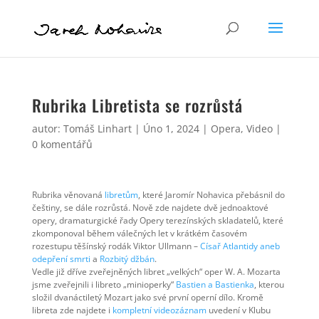
Rubrika Libretista se rozrůstá
autor:
Tomáš Linhart
|
Úno 1, 2024
|
Opera
,
Video
|
0 komentářů
Rubrika věnovaná
libretům
, které Jaromír Nohavica přebásnil do
češtiny, se dále rozrůstá. Nově zde najdete dvě jednoaktové
opery, dramaturgické řady Opery terezínských skladatelů, které
zkomponoval během válečných let v krátkém časovém
rozestupu těšínský rodák Viktor Ullmann –
Císař Atlantidy aneb
odepření smrti
a
Rozbitý džbán
.
Vedle již dříve zveřejněných libret „velkých“ oper W. A. Mozarta
jsme zveřejnili i libreto „minioperky“
Bastien a Bastienka
, kterou
složil dvanáctiletý Mozart jako své první operní dílo. Kromě
libreta zde najdete i
kompletní videozáznam
uvedení v Klubu