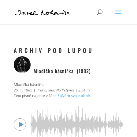
A R C H I V P O D L U P O U
Mladičká básnířka
(
1982)
Mladičká básnířka
25. 1. 1985 | Praha, klub Na Petynce | 2:54 min
Text písně najdete v části
Zpívám svoje písně.