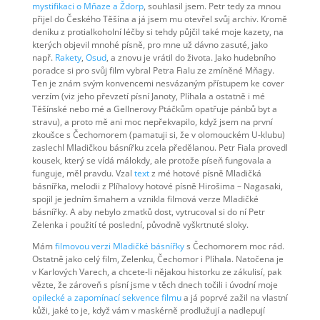
mystifikaci o Mňaze a Ždorp
, souhlasil jsem. Petr tedy za mnou
přijel do Českého Těšína a já jsem mu otevřel svůj archiv. Kromě
deníku z protialkoholní léčby si tehdy půjčil také moje kazety, na
kterých objevil mnohé písně, pro mne už dávno zasuté, jako
např.
Rakety
,
Osud
, a znovu je vrátil do života. Jako hudebního
poradce si pro svůj film vybral Petra Fialu ze zmíněné Mňagy.
Ten je znám svým konvencemi nesvázaným přístupem ke cover
verzím (viz jeho převzetí písní Janoty, Plíhala a ostatně i mé
Těšínské nebo mé a Gellnerovy Ptáčkům opatřuje pánbů byt a
stravu), a proto mě ani moc nepřekvapilo, když jsem na první
zkoušce s Čechomorem (pamatuji si, že v olomouckém U-klubu)
zaslechl Mladičkou básnířku zcela předělanou. Petr Fiala provedl
kousek, který se vídá málokdy, ale protože píseň fungovala a
funguje, měl pravdu. Vzal
text
z mé hotové písně Mladičká
básnířka, melodii z Plíhalovy hotové písně Hirošima – Nagasaki,
spojil je jedním šmahem a vznikla filmová verze Mladičké
básnířky. A aby nebylo zmatků dost, vytrucoval si do ní Petr
Zelenka i použití té poslední, původně vyškrtnuté sloky.
Mám
filmovou verzi Mladičké básnířky
s Čechomorem moc rád.
Ostatně jako celý film, Zelenku, Čechomor i Plíhala. Natočena je
v Karlových Varech, a chcete-li nějakou historku ze zákulisí, pak
vězte, že zároveň s písní jsme v těch dnech točili i úvodní moje
opilecké a zapomínací sekvence filmu
a já poprvé zažil na vlastní
kůži, jaké to je, když vám v maskérně prodlužují a nadlepují