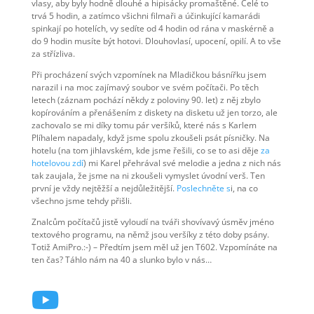
vlasy, aby byly hodně dlouhé a hipisácky promaštěné. Celé to
trvá 5 hodin, a zatímco všichni filmaři a účinkující kamarádi
spinkají po hotelích, vy sedíte od 4 hodin od rána v maskérně a
do 9 hodin musíte být hotovi. Dlouhovlasí, upocení, opilí. A to vše
za střízliva.
Při procházení svých vzpomínek na Mladičkou básnířku jsem
narazil i na moc zajímavý soubor ve svém počítači. Po těch
letech (záznam pochází někdy z poloviny 90. let) z něj zbylo
kopírováním a přenášením z diskety na disketu už jen torzo, ale
zachovalo se mi díky tomu pár veršíků, které nás s Karlem
Plíhalem napadaly, když jsme spolu zkoušeli psát písničky. Na
hotelu (na tom jihlavském, kde jsme řešili, co se to asi děje
za
hotelovou zdí
) mi Karel přehrával své melodie a jedna z nich nás
tak zaujala, že jsme na ni zkoušeli vymyslet úvodní verš. Ten
první je vždy nejtěžší a nejdůležitější.
Poslechněte s
i, na co
všechno jsme tehdy přišli.
Znalcům počítačů jistě vyloudí na tváři shovívavý úsměv jméno
textového programu, na němž jsou veršíky z této doby psány.
Totiž AmiPro.:-) – Předtím jsem měl už jen T602. Vzpomínáte na
ten čas? Táhlo nám na 40 a slunko bylo v nás…
