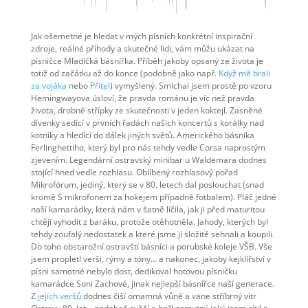
Jak ošemetné je hledat v mých písních konkrétní inspirační
zdroje, reálné příhody a skutečné lidi, vám můžu ukázat na
písničce Mladičká básnířka. Příběh jakoby opsaný ze života je
totiž od začátku až do konce (podobně jako např.
Když mě brali
za vojáka
nebo
Přítel
) vymyšlený. Smíchal jsem prostě po vzoru
Hemingwayova úsloví, že pravda románu je víc než pravda
života, drobné střípky ze skutečnosti v jeden koktejl. Zasněné
dívenky sedící v prvních řadách našich koncertů s korálky nad
kotníky a hledící do dálek jiných světů. Amerického básníka
Ferlinghettiho, který byl pro nás tehdy vedle Corsa naprostým
zjevením. Legendární ostravský minibar u Waldemara dodnes
stojící hned vedle rozhlasu. Oblíbený rozhlasový pořad
Mikrofórum, jediný, který se v 80. letech dal poslouchat (snad
kromě S mikrofonem za hokejem případně fotbalem). Pláč jedné
naší kamarádky, která nám v šatně líčila, jak ji před maturitou
chtějí vyhodit z baráku, protože otěhotněla. Jahody, kterých byl
tehdy zoufalý nedostatek a které jsme jí složitě sehnali a koupili.
Do toho obstarožní ostravští básníci a porubské koleje VŠB. Vše
jsem propletl verši, rýmy a tóny… a nakonec, jakoby kejklířství v
písni samotné nebylo dost, dedikoval hotovou písničku
kamarádce Soni Zachové, jinak nejlepší básnířce naší generace.
Z
jejích veršů
dodnes čiší omamná vůně a vane stříbrný vítr