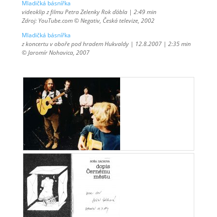
Mladičká básnířka
videoklip z filmu Petra Zelenky Rok ďábla |
2:49 min
Zdroj: YouTube.com © Negativ, Česká televize, 2002
Mladičká básnířka
z koncertu v oboře pod hradem Hukvaldy | 12.8.2007 | 2:35 min
© Jaromír Nohavica, 2007