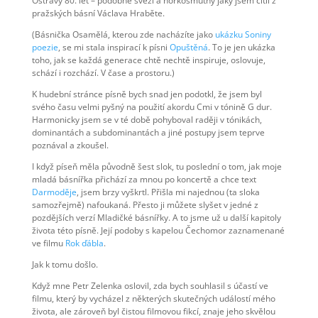
Ostravy 80. let – podobně svěží a hořkosmutný jaký jsem cítil z
pražských básní Václava Hraběte.
(Básnička Osamělá, kterou zde nacházíte jako
ukázku Soniny
poezie
, se mi stala inspirací k písni
Opuštěná
. To je jen ukázka
toho, jak se každá generace chtě nechtě inspiruje, oslovuje,
schází i rozchází. V čase a prostoru.)
K hudební stránce písně bych snad jen podotkl, že jsem byl
svého času velmi pyšný na použití akordu Cmi v tónině G dur.
Harmonicky jsem se v té době pohyboval raději v tónikách,
dominantách a subdominantách a jiné postupy jsem teprve
poznával a zkoušel.
I když píseň měla původně šest slok, tu poslední o tom, jak moje
mladá básnířka přichází za mnou po koncertě a chce text
Darmoděje
, jsem brzy vyškrtl. Přišla mi najednou (ta sloka
samozřejmě) nafoukaná. Přesto ji můžete slyšet v jedné z
pozdějších verzí Mladičké básnířky. A to jsme už u další kapitoly
života této písně. Její podoby s kapelou Čechomor zaznamenané
ve filmu
Rok ďábla
.
Jak k tomu došlo.
Když mne Petr Zelenka oslovil, zda bych souhlasil s účastí ve
filmu, který by vycházel z některých skutečných událostí mého
života, ale zároveň byl čistou filmovou fikcí, znaje jeho skvělou