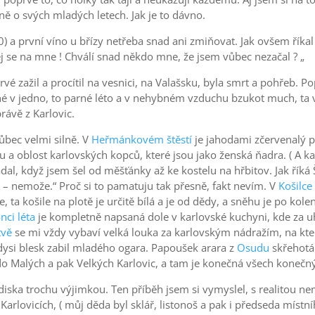
avně o svých mladých letech. Jak je to dávno.
0) a první víno u břízy netřeba snad ani zmiňovat. Jak ovšem řík
vej se na mne ! Chválí snad někdo mne, že jsem vůbec nezačal ? „
é zažil a procítil na vesnici, na Valašsku, byla smrt a pohřeb. 
ané v jedno, to parné léto a v nehybném vzduchu bzukot much, ta 
rávě z Karlovic.
ůbec velmi silně. V
Heřmánkovém štěstí
je jahodami zčervenalý 
u a oblost karlovských kopců, které jsou jako ženská ňadra. ( A ka
al, když jsem šel od měšťánky až ke kostelu na hřbitov. Jak říká 
– nemože.“ Proč si to pamatuju tak přesně, fakt nevím. V
Košilce
, ta košile na plotě je určitě bílá a je od dědy, a sněhu je po kole
nci léta
je kompletně napsaná dole v karlovské kuchyni, kde za u
tvě
se mi vždy vybaví velká louka za karlovským nádražím, na kt
kdysi blesk zabil mladého ogara. Papoušek arara z
Osudu
skřehotá 
 do Malých a pak Velkých Karlovic, a tam je konečná všech konečn
diska trochu výjimkou. Ten příběh jsem si vymyslel, s realitou n
arlovicích, ( můj děda byl sklář, listonoš a pak i předseda míst