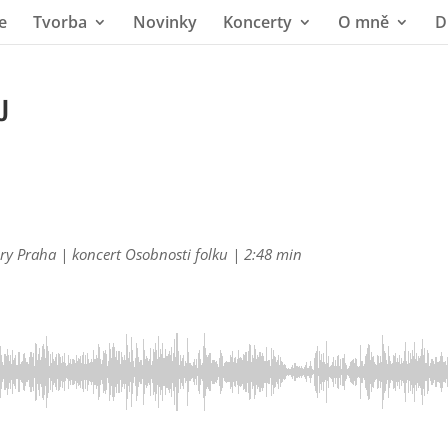
e
Tvorba
Novinky
Koncerty
O mně
D
U
tury Praha | koncert Osobnosti folku | 2:48 min