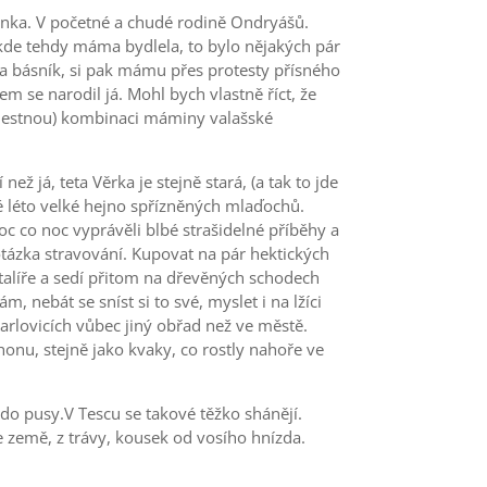
minka. V početné a chudé rodině Ondryášů.
, kde tehdy máma bydlela, to bylo nějakých pár
ta a básník, si pak mámu přes protesty přísného
em se narodil já. Mohl bych vlastně říct, že
bolestnou) kombinaci máminy valašské
ž já, teta Věrka je stejně stará, (a tak to jde
é léto velké hejno spřízněných mlaďochů.
oc co noc vyprávěli blbé strašidelné příběhy a
 otázka stravování. Kupovat na pár hektických
 talíře a sedí přitom na dřevěných schodech
, nebát se sníst si to své, myslet i na lžíci
Karlovicích vůbec jiný obřad než ve městě.
honu, stejně jako kvaky, co rostly nahoře ve
 do pusy.V Tescu se takové těžko shánějí.
e země, z trávy, kousek od vosího hnízda.