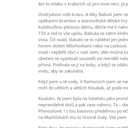
Ani to mléko v krabicích už pro mne není. Já
Ondryášovi měli krávu. A díky Babuši jsem se 
opékaním brambor a starosvětské dětské hry n
kulaťoučkou pikovou dámu, děvče mé k nakousnu
150 a rád to vše upíšu. Babuša se zatím kli
vosa. Čili ovád. Stávalo se to naštěstí jen je
horem dolem Miloňovkami nebo na Leskové. Kar
snad i nejdelší obcí v naší zemi. (Ale možná
ubečení se vyptávali sousedů esi neviděli našu
přísná. Podívala se jí na boky, a když se zdá
vodu, aby se zakulatila.
Když jsem u té vody. V Karlovicích jsem se 
mířil do větších a větších hloubek, až pode m
Koukám, že jsem byla na Valašsku jako prvnič
nepravidelně dolů a pak zase nahoru. Ta – dada
Přenosilové. I s tou basovou předehrou po éč
na Machůzkách mu to hrozně žraly. Vše jsem 
Není divu, že zrovna v Karlovicích jsem spatři