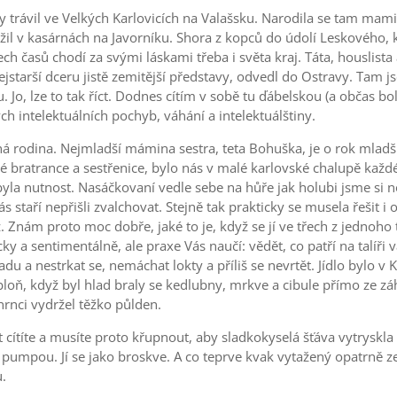
y trávil ve Velkých Karlovicích na Valašsku. Narodila se tam ma
oužil v kasárnách na Javorníku. Shora z kopců do údolí Leskového
ech časů chodí za svými láskami třeba i světa kraj. Táta, houslis
jstarší dceru jistě zemitější představy, odvedl do Ostravy. Tam js
 Jo, lze to tak říct. Dodnes cítím v sobě tu ďábelskou (a občas 
ch intelektuálních pochyb, váhání a intelektuálštiny.
 rodina. Nejmladší mámina sestra, teta Bohuška, je o rok mladší ne
 bratrance a sestřenice, bylo nás v malé karlovské chalupě každ
yla nutnost. Nasáčkovaní vedle sebe na hůře jak holubi jsme si n
 staří nepřišli zvalchovat. Stejně tak prakticky se musela řešit i
 Znám proto moc dobře, jaké to je, když se jí ve třech z jednoho
a sentimentálně, ale praxe Vás naučí: vědět, co patří na talíři vám
u a nestrkat se, nemáchat lokty a příliš se nevrtět. Jídlo bylo v 
abloň, když byl hlad braly se kedlubny, mrkve a cibule přímo ze zá
hrnci vydržel těžko půlden.
t cítíte a musíte proto křupnout, aby sladkokyselá šťáva vytryskla
 pumpou. Jí se jako broskve. A co teprve kvak vytažený opatrně z
.