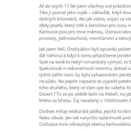
Až do svých 17 let jsem všechny své prázdnin
Táta ji poznal jako voják – záklaďák, když sl
dobrých kilometrů. Ale jak vidno, vojáci za vš
dědy Josefa, který měl o ženichovi pro svou ne
Karlovice jsou pro mne mámou, Ostrava tátou.
prostoty, jednoduchosti, vesničanství a tátový
Jak jsem řekl, Ondryášovi byli opravdu početná
dál nahoru) a když k tomu připočteme početné
Spát na seně to nebyl romantický výmysl, to b
špekulovali o nekonečnosti vesmíru, dokud nás
týdnů talíře navíc by bylo vyhazováním peněz.
na půdu. Na papíře napsáno to vypadá pateticky 
toho druhého, který se Vám cpe do vašeho hlad
Dezert ? To se po obědě lezlo na třešeň, na j
břehu za břízou. Čaj navařený v 10tilitrovém 
Dodnes miluji nedozrálá jablka, jejichž tvrdos
Nebo cibule. Jen tak narychlo opláchnuté pod
Civilizace mne odnaučuje všemu karlovskému