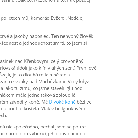
al po letech můj kamarád Evžen: „Nedělej
Poprvé a jakoby naposled. Ten nehybný člověk
všednost a jednoduchost smrti, to jsem si
pasinek nad Křenkovými celý provoněný
rlovská údolí jako klín vlahých žen.) První dvě
Švejk, je to dlouhá míle a někde u
září červánky nad Machůzkami. Vždy když
na jako tu zimu, co jsme stavěli iglú pod
hlákem měla jedna taková zbloudilá
erém závodily koně. Mé
Divoké koně
běží ve
na pouti u kostela. Vlak v heligonkovém
ých.
emá nic společného, nechal jsem se pouze
ního národního výboru), jeho povídáním o