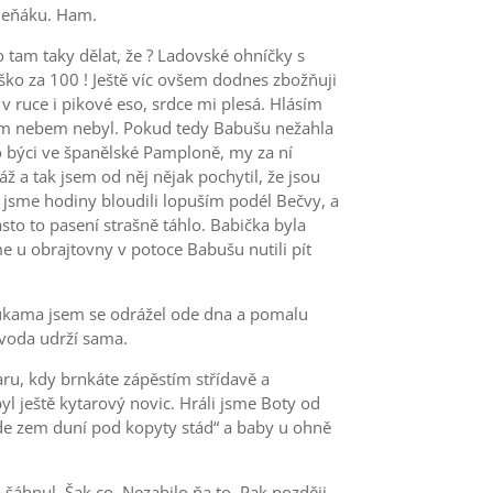
ameňáku. Ham.
o tam taky dělat, že ? Ladovské ohníčky s
ško za 100 ! Ještě víc ovšem dodnes zbožňuji
v ruce i pikové eso, srdce mi plesá. Hlásím
ským nebem nebyl. Pokud tedy Babušu nežahla
ako býci ve španělské Pamploně, my za ní
 a tak jsem od něj nějak pochytil, že jsou
ž jsme hodiny bloudili lopuším podél Bečvy, a
sto to pasení strašně táhlo. Babička byla
me u obrajtovny v potoce Babušu nutili pít
 Rukama jsem se odrážel ode dna a pomalu
 voda udrží sama.
ru, kdy brnkáte zápěstím střídavě a
yl ještě kytarový novic. Hráli jsme Boty od
kde zem duní pod kopyty stád“ a baby u ohně
o šáhnul. Šak co. Nezabilo ňa to. Pak později,