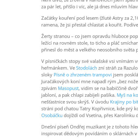
za pár let, přišlo i víc, ale já dnes mluvím hl
Začátky kouření pod lesem (žluté Astry za 2,1
ramena, že jsi přestal chlastat a kouřit. Podí
Žerty stranou – co jsem opravdu hluboce poprv
ležící na rovném stole, to ticho a pláč smích
přinesl do měst a velkého neosobního světa p
V písničkách stopy své valašské vsi vnímám v
heřmánkem. Ve
Stodolách
zní stráň za Razulo
sloky
Písně o zhrzeném trampovi
jsem posklád
Juračákových koní mne napadl rým „bez nože 
zpívám
Masopust
, vidím se na babiččině dvoře
jabloní, a pak chlapi zabíjeli pašíka.
Myš na ko
nešťastnice svou skrýš. V úvodu
Krajiny po bi
stráni pod chatou Tatry Kopřivnice, kde prý 
Osobáčku
dojíždí od Vsetína, přes Karolínku
Dnešní píseň Ondřej muzikant je z tohoto hle
inspirovat dědovým povídáním o sklárnách v K