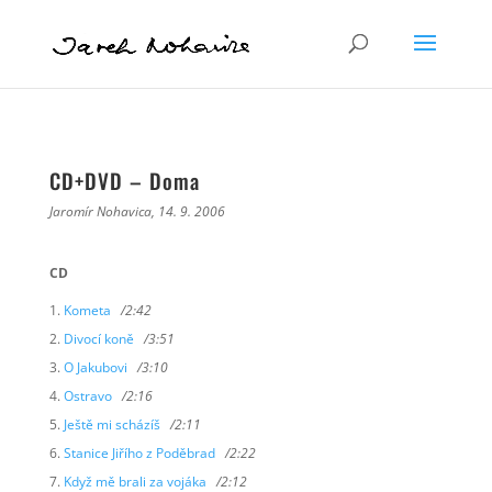
CD+DVD – Doma
Jaromír Nohavica, 14. 9. 2006
CD
Kometa
/2:42
Divocí koně
/3:51
O Jakubovi
/3:10
Ostravo
/2:16
Ještě mi scházíš
/2:11
Stanice Jiřího z Poděbrad
/2:22
Když mě brali za vojáka
/2:12