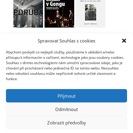
SP/EP
Spravovat Souhlas s cookies
Abychom poskytli co nejlepší služby, používáme k ukládání a/nebo
přístupu k informacím o zařízení, technologie jako jsou soubory cookies.
Souhlas s těmito technologiemi nám umožní zpracovávat údaje, jako je
chování při procházení nebo jedinečná ID na tomto webu. Nesouhlas
nebo odvolání souhlasu může nepříznivě ovlivnit určité vlastnosti a
funkce.
Příjmout
Odmítnout
© Jaromír Nohavica 2006 - 2025 | Webmaster: Tomáš
Zobrazit předvolby
Linhart | Webhosting: ha-vel |
Webarchivováno
Národní knihovnou ČR