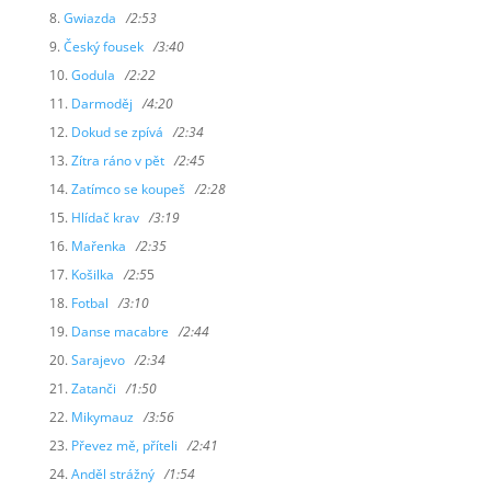
Gwiazda
/2:53
Český fousek
/3:40
Godula
/2:22
Darmoděj
/4:20
Dokud se zpívá
/2:34
Zítra ráno v pět
/2:45
Zatímco se koupeš
/2:28
Hlídač krav
/3:19
Mařenka
/2:35
Košilka
/2:5
5
Fotbal
/3:10
Danse macabre
/2:44
Sarajevo
/2:34
Zatanči
/1:50
Mikymauz
/3:56
Převez mě, příteli
/2:41
Anděl strážný
/1:54