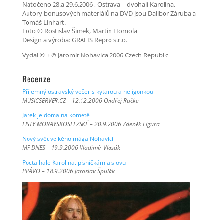
Natočeno 28.a 29.6.2006 , Ostrava – dvohalí Karolina.
Autory bonusových materiálů na DVD jsou Dalibor Záruba a
Tomáš Linhart.
Foto © Rostislav Šimek, Martin Homola.
Design a výroba: GRAFIS Repro s.r.o.
Vydal ℗ + © Jaromír Nohavica 2006 Czech Republic
Recenze
Příjemný ostravský večer s kytarou a heligonkou
MUSICSERVER.CZ – 12.12.2006 Ondřej Ručka
Jarek je doma na kometě
LISTY MORAVSKOSLEZSKÉ – 20.9.2006 Zdeněk Figura
Nový svět velkého mága Nohavici
MF DNES – 19.9.2006 Vladimír Vlasák
Pocta hale Karolina, písničkám a slovu
PRÁVO – 18.9.2006 Jaroslav Špulák