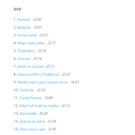
DVD
Kometa
/2:42
Babylon
/3:01
Divocí koně
/3:51
Moje malá válka
/2:17
O Jakubovi
/3:10
Ostravo
/2:16
Ještě mi scházíš
/2:11
Stanice Jiřího z Poděbrad
/2:22
Natáh jsem sadu nových strun
/4:47
Gwiazda
/2:53
Český fousek
/3:40
Když mě brali za vojáka
/2:12
Darmoděj
/4:20
Dokud se zpívá
/2:34
Zítra ráno v pět
/2:45