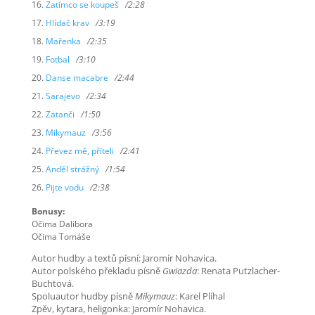
Zatímco se koupeš
/2:28
Hlídač krav
/3:19
Mařenka
/2:35
Fotbal
/3:10
Danse macabre
/2:44
Sarajevo
/2:34
Zatanči
/1:50
Mikymauz
/3:56
Převez mě, příteli
/2:41
Anděl strážný
/1:54
Pijte vodu
/2:38
Bonusy:
Očima Dalibora
Očima Tomáše
Autor hudby a textů písní: Jaromír Nohavica.
Autor polského překladu písně
Gwiazda
: Renata Putzlacher-
Buchtová.
Spoluautor hudby písně
Mikymauz
: Karel Plíhal
Zpěv, kytara, heligonka: Jaromír Nohavica.